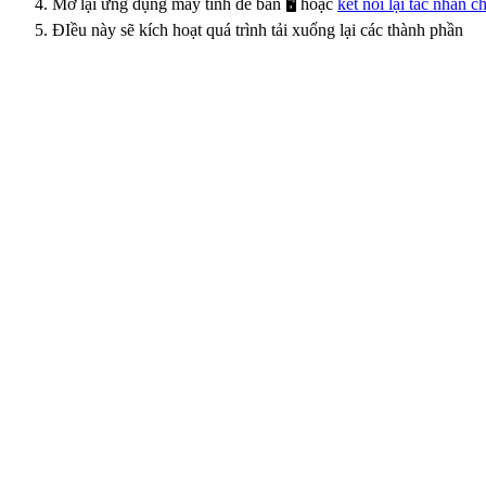
Mở lại ứng dụng máy tính để bàn 🖥️ hoặc
kết nối lại tác nhân 
ĐIều này sẽ kích hoạt quá trình tải xuống lại các thành phần