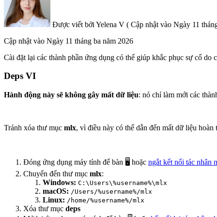
Được viết bởi
Yelena V
(
Cập nhật vào
Ngày 11 tháng
Cập nhật vào
Ngày 11 tháng ba năm 2026
Cài đặt lại các thành phần ứng dụng có thể giúp khắc phục sự cố do cá
Deps VI
Hành động này sẽ không gây mất dữ liệu
: nó chỉ làm mới các thàn
Tránh xóa thư mục
mlx
, vì điều này có thể dẫn đến mất dữ liệu hoàn
Đóng ứng dụng máy tính để bàn 🖥️ hoặc
ngắt kết nối tác nhân
Chuyển đến thư mục
mlx
:
Windows:
C:\Users\%username%\mlx
macOS:
/Users/%username%/mlx
Linux:
/home/%username%/mlx
Xóa thư mục
deps