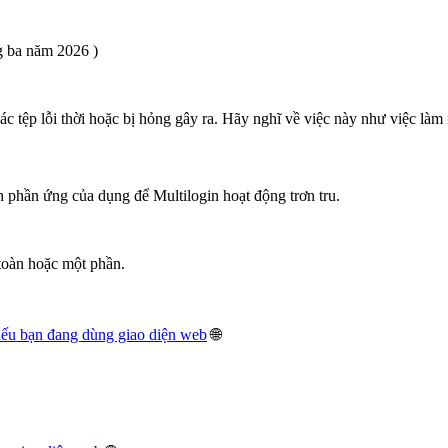
 ba năm 2026 )
c tệp lỗi thời hoặc bị hỏng gây ra. Hãy nghĩ về việc này như việc làm m
h phần ứng của dụng để Multilogin hoạt động trơn tru.
 toàn hoặc một phần.
 nếu bạn đang dùng giao diện web
🌐