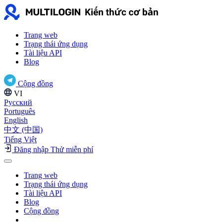
Trang web
Trạng thái ứng dụng
Tài liệu API
Blog
Cộng đồng
VI
Русский
Português
English
中文 (中国)
Tiếng Việt
Đăng nhập
Thử miễn phí
Trang web
Trạng thái ứng dụng
Tài liệu API
Blog
Cộng đồng