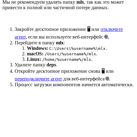
Мы не рекомендуем удалять папку
mlx
, так как это может
привести к полной или частичной потере данных.
Закройте десктопное приложение 🖥️ или
отключите
агент
, если вы используете веб-интерфейс 🌐
.
Перейдите в папку
mlx
:
Windows:
.
C:\Users\%username%\mlx
macOS:
.
/Users/%username%/mlx
Linux:
.
/home/%username%/mlx
Удалите папку
deps
.
Откройте десктопное приложение снова 🖥️ или
переподключите агент
для веб-интерфейса 🌐.
Процесс загрузки компонентов начнется автоматически.