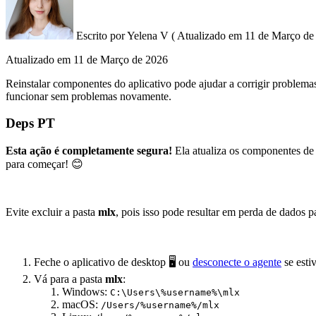
Escrito por
Yelena V
(
Atualizado em
11 de Março de 
Atualizado em
11 de Março de 2026
Reinstalar componentes do aplicativo pode ajudar a corrigir problema
funcionar sem problemas novamente.
Deps PT
Esta ação é completamente segura!
Ela atualiza os componentes de 
para começar! 😊
Evite excluir a pasta
mlx
, pois isso pode resultar em perda de dados pa
Feche o aplicativo de desktop 🖥️ ou
desconecte o agente
se esti
Vá para a pasta
mlx
:
Windows:
C:\Users\%username%\mlx
macOS:
/Users/%username%/mlx