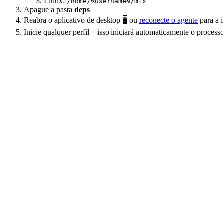
Linux:
/home/%username%/mlx
Apague a pasta
deps
Reabra o aplicativo de desktop 🖥️ ou
reconecte o agente
para a i
Inicie qualquer perfil – isso iniciará automaticamente o proc