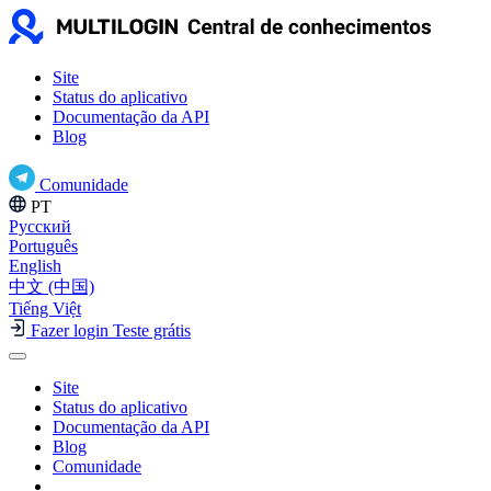
Site
Status do aplicativo
Documentação da API
Blog
Comunidade
PT
Русский
Português
English
中文 (中国)
Tiếng Việt
Fazer login
Teste grátis
Site
Status do aplicativo
Documentação da API
Blog
Comunidade