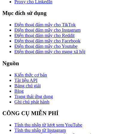
Proxy cho LinkedIn
Mục đích sử dụng
Điện thoại đám mây cho TikTok
Điện thoại đám mây cho Instagram
Điện thoại đám mây cho Reddit
Điện thoại đám mây cho Facebook
Điện thoại đám mây cho Youtube
Điện thoại đám mây cho mạng xã hội
Nguồn
Kiến thức cơ bản
Tài liệu API
Bảng chú giải
Blog
Trạng thái ứng dụng
Ghi chú phát hành
CÔNG CỤ MIỄN PHÍ
Tính thu nhập từ lượt xem YouTube
Tính thu nhập từ Instagram