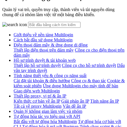
Quản lý vai trò, quyền truy cập, thành viên và tài nguyên dùng
chung để cả nhóm làm việc từ một bảng điều khiển.
Giới thiệu về nền tảng Multilogin
Cách bắt đầu sử dụng Multilogin
Điện thoại đám mây & ứng dụng di động
Thiết lập điện thoại trên đám mây
Công cụ cho điện thoại trên
đám mây
Hồ sơ trình duyệt & tài khoản web
Thiết lập hồ sơ trình duyệt
Công cụ cho hồ sơ trình duyệt
Dấu
vân tay trình duyệt
Tính năng thiết yếu & công cụ năng suất
Cài đặt tài khoản & điều hướng
Công cụ & thao tác
Cookie &
kiểm soát phiên
Ứng dụng Multilogin cho máy tính để bàn
Giao diện web Multilogin
Thiết lập proxy, vị trí & ẩn IP
Kiến thức cơ bản về ẩn IP
Giải pháp ẩn IP
Tính năng ẩn IP
Tất cả về proxy Multilogin
Vấn đề ẩn IP
Quản lý không gian làm việc và nhóm
Tự động hóa tác vụ hiệu quả với API
Bắt đầu với tự động hóa Multilogin
Tự động hóa cơ bản với
CLI
Tự động hóa ít mã với Postman
Trình chạy script & các