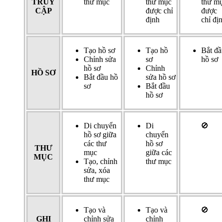
TRUY
thư mục
thư mục
thư m
CẬP
được chỉ
được
định
chỉ đị
Tạo hồ sơ
Tạo hồ
Bắt đầ
Chỉnh sửa
sơ
hồ sơ
hồ sơ
Chỉnh
HỒ SƠ
Bắt đầu hồ
sửa hồ sơ
sơ
Bắt đầu
hồ sơ
Di chuyển
Di
🚫
hồ sơ giữa
chuyển
các thư
hồ sơ
THƯ
mục
giữa các
MỤC
Tạo, chỉnh
thư mục
sửa, xóa
thư mục
Tạo và
Tạo và
🚫
GHI
chỉnh sửa
chỉnh