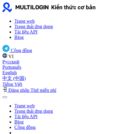
Trang web
Trạng thái ứng dụng
Tài liệu API
Blog
Cộng đồng
VI
Русский
Português
English
中文 (中国)
Tiếng Việt
Đăng nhập
Thử miễn phí
Trang web
Trạng thái ứng dụng
Tài liệu API
Blog
Cộng đồng