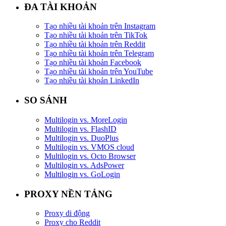
ĐA TÀI KHOẢN
Tạo nhiều tài khoản trên Instagram
Tạo nhiều tài khoản trên TikTok
Tạo nhiều tài khoản trên Reddit
Tạo nhiều tài khoản trên Telegram
Tạo nhiều tài khoản Facebook
Tạo nhiều tài khoản trên YouTube
Tạo nhiều tài khoản LinkedIn
SO SÁNH
Multilogin vs. MoreLogin
Multilogin vs. FlashID
Multilogin vs. DuoPlus
Multilogin vs. VMOS cloud
Multilogin vs. Octo Browser
Multilogin vs. AdsPower
Multilogin vs. GoLogin
PROXY NỀN TẢNG
Proxy di động
Proxy cho Reddit