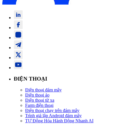
ĐIỆN THOẠI
Điện thoại đám mây
Điện thoại ảo
Điện thoại từ xa
Farm điện thoại
Điện thoại chạy trên đám mây
Trình giả lập Android đám mây
TỰ Động Hóa Hành Động Nhanh AI