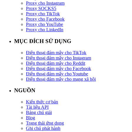
Proxy cho Instagram
Proxy SOCKS5
Proxy cho TikTok
Proxy cho Facebook
Proxy cho YouTube
Proxy cho LinkedIn
MỤC ĐÍCH SỬ DỤNG
Điện thoại đám mây cho TikTok
Điện thoại đám mây cho Instagram
Điện thoại đám mây cho Reddit
Điện thoại đám mây cho Facebook
Điện thoại đám mây cho Youtube
Điện thoại đám mây cho mạng xã hội
NGUỒN
Kiến thức cơ bản
Tài liệu API
Bảng chú giải
Blog
Trạng thái ứng dụng
Ghi chú phát hành