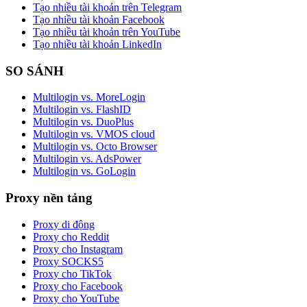
Tạo nhiều tài khoản trên Telegram
Tạo nhiều tài khoản Facebook
Tạo nhiều tài khoản trên YouTube
Tạo nhiều tài khoản LinkedIn
SO SÁNH
Multilogin vs. MoreLogin
Multilogin vs. FlashID
Multilogin vs. DuoPlus
Multilogin vs. VMOS cloud
Multilogin vs. Octo Browser
Multilogin vs. AdsPower
Multilogin vs. GoLogin
Proxy nền tảng
Proxy di động
Proxy cho Reddit
Proxy cho Instagram
Proxy SOCKS5
Proxy cho TikTok
Proxy cho Facebook
Proxy cho YouTube