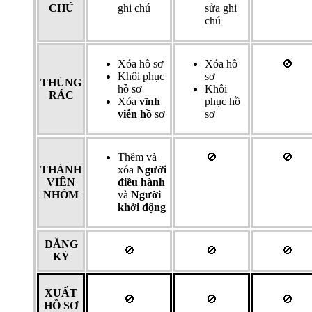
CHÚ
ghi chú
sửa ghi
chú
Xóa hồ sơ
Xóa hồ
🚫
Khôi phục
sơ
THÙNG
hồ sơ
Khôi
RÁC
Xóa
vĩnh
phục hồ
viễn hồ
sơ
sơ
Thêm và
🚫
🚫
THÀNH
xóa
Người
VIÊN
điều hành
NHÓM
và
Người
khởi động
ĐĂNG
🚫
🚫
🚫
KÝ
XUẤT
🚫
🚫
🚫
HỒ SƠ