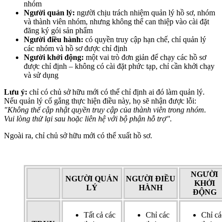
nhóm
Người quản lý:
người chịu trách nhiệm quản lý hồ sơ, nhóm
và thành viên nhóm, nhưng không thể can thiệp vào cài đặt
đăng ký gói sản phẩm
Người điều hành:
có quyền truy cập hạn chế, chỉ quản lý
các nhóm và hồ sơ được chỉ định
Người khởi động:
một vai trò đơn giản để chạy các hồ sơ
được chỉ định – không có cài đặt phức tạp, chỉ cần khởi chạy
và sử dụng
Lưu ý:
chỉ có chủ sở hữu mới có thể chỉ định ai đó làm quản lý.
Nếu quản lý cố gắng thực hiện điều này, họ sẽ nhận được lỗi:
"Không thể cập nhật quyền truy cập của thành viên trong nhóm.
Vui lòng thử lại sau hoặc liên hệ với bộ phận hỗ trợ".
Ngoài ra, chỉ chủ sở hữu mới có thể xuất hồ sơ.
NGƯỜI
NGƯỜI QUẢN
NGƯỜI ĐIỀU
KHỞI
LÝ
HÀNH
ĐỘNG
Tất cả các
Chỉ các
Chỉ cá