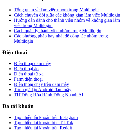
Tổng quan về làm việc nhóm trong Multilogin
Cách chuyển đổi giữa các không gian làm việc Multilogin
Hướng dẫn dành cho thành viên nhóm về không gian làm
việc trong Multilogin
Cách quản lý thành viên nhóm trong Multilogin
Các phương pháp hay nhất để cộng tác nhóm trong
Multilogin
Điện thoại
Điện thoại đám mây
Điện thoại ảo
Điện thoại từ xa
Farm điện thoại
Điện thoại chạy trên đám mây
Trình giả lập Android đám mây
TỰ Động Hóa Hành Động Nhanh AI
Đa tài khoản
Tạo nhiều tài khoản trên Instagram
Tạo nhiều tài khoản trên TikTok
Tạo nhiều tài khoản trên Reddit