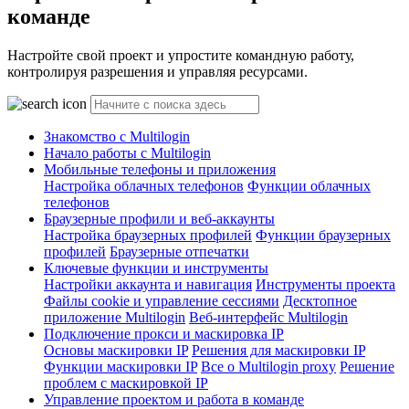
команде
Настройте свой проект и упростите командную работу,
контролируя разрешения и управляя ресурсами.
Знакомство с Multilogin
Начало работы с Multilogin
Мобильные телефоны и приложения
Настройка облачных телефонов
Функции облачных
телефонов
Браузерные профили и веб-аккаунты
Настройка браузерных профилей
Функции браузерных
профилей
Браузерные отпечатки
Ключевые функции и инструменты
Настройки аккаунта и навигация
Инструменты проекта
Файлы cookie и управление сессиями
Десктопное
приложение Multilogin
Веб-интерфейс Multilogin
Подключение прокси и маскировка IP
Основы маскировки IP
Решения для маскировки IP
Функции маскировки IP
Все о Multilogin proxy
Решение
проблем с маскировкой IP
Управление проектом и работа в команде