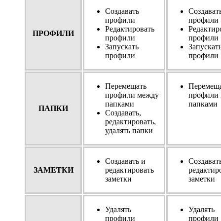
Создавать
Создават
профили
профили
Редактировать
Редактир
ПРОФИЛИ
профили
профили
Запускать
Запускат
профили
профили
Перемещать
Перемещ
профили между
профили
папками
папками
ПАПКИ
Создавать,
редактировать,
удалять папки
Создавать и
Создават
ЗАМЕТКИ
редактировать
редактир
заметки
заметки
Удалять
Удалять
профили
профили