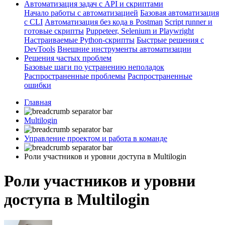
Автоматизация задач с API и скриптами
Начало работы с автоматизацией
Базовая автоматизация
с CLI
Автоматизация без кода в Postman
Script runner и
готовые скрипты
Puppeteer, Selenium и Playwright
Настраиваемые Python-скрипты
Быстрые решения с
DevTools
Внешние инструменты автоматизации
Решения частых проблем
Базовые шаги по устранению неполадок
Распространенные проблемы
Распространенные
ошибки
Главная
Multilogin
Управление проектом и работа в команде
Роли участников и уровни доступа в Multilogin
Роли участников и уровни
доступа в Multilogin