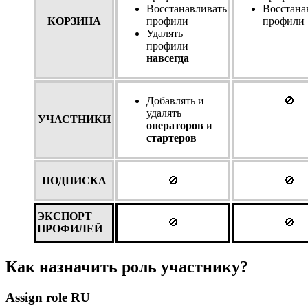
Восстанавливать
Восстана
КОРЗИНА
профили
профили
Удалять
профили
навсегда
Добавлять и
🚫
удалять
УЧАСТНИК
И
операторов
и
стартеров
ПОДПИСКА
🚫
🚫
ЭКСПОРТ
🚫
🚫
ПРОФИЛЕЙ
Как назначить роль участнику?
Assign role RU