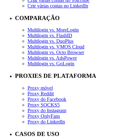
Criar várias contas no YouTube
Crie várias contas no LinkedIn
COMPARAÇÃO
Multilogin vs. MoreLogin
Multilogin vs. FlashID
Multilogin vs. DuoPlus
Multilogin vs. VMOS Cloud
Multilogin vs. Octo Browser
Multilogin vs. AdsPower
Multilogin vs. GoLogin
PROXIES DE PLATAFORMA
Proxy móvel
Proxy Reddit
Proxy do Facebook
Proxy SOCKS5
Proxy do Instagram
Proxy OnlyFans
Proxy do LinkedIn
CASOS DE USO