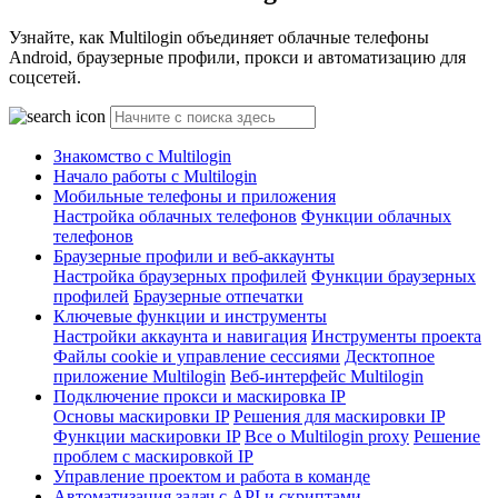
Узнайте, как Multilogin объединяет облачные телефоны
Android, браузерные профили, прокси и автоматизацию для
соцсетей.
Знакомство с Multilogin
Начало работы с Multilogin
Мобильные телефоны и приложения
Настройка облачных телефонов
Функции облачных
телефонов
Браузерные профили и веб-аккаунты
Настройка браузерных профилей
Функции браузерных
профилей
Браузерные отпечатки
Ключевые функции и инструменты
Настройки аккаунта и навигация
Инструменты проекта
Файлы cookie и управление сессиями
Десктопное
приложение Multilogin
Веб-интерфейс Multilogin
Подключение прокси и маскировка IP
Основы маскировки IP
Решения для маскировки IP
Функции маскировки IP
Все о Multilogin proxy
Решение
проблем с маскировкой IP
Управление проектом и работа в команде
Автоматизация задач с API и скриптами