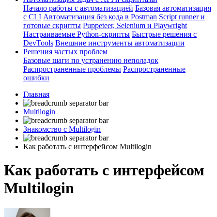
Начало работы с автоматизацией
Базовая автоматизация
с CLI
Автоматизация без кода в Postman
Script runner и
готовые скрипты
Puppeteer, Selenium и Playwright
Настраиваемые Python-скрипты
Быстрые решения с
DevTools
Внешние инструменты автоматизации
Решения частых проблем
Базовые шаги по устранению неполадок
Распространенные проблемы
Распространенные
ошибки
Главная
Multilogin
Знакомство с Multilogin
Как работать с интерфейсом Multilogin
Как работать с интерфейсом
Multilogin