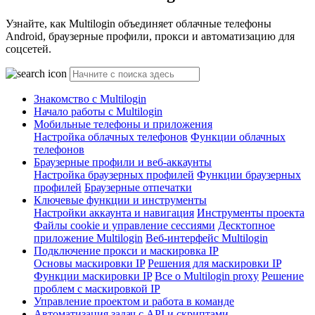
Узнайте, как Multilogin объединяет облачные телефоны
Android, браузерные профили, прокси и автоматизацию для
соцсетей.
Знакомство с Multilogin
Начало работы с Multilogin
Мобильные телефоны и приложения
Настройка облачных телефонов
Функции облачных
телефонов
Браузерные профили и веб-аккаунты
Настройка браузерных профилей
Функции браузерных
профилей
Браузерные отпечатки
Ключевые функции и инструменты
Настройки аккаунта и навигация
Инструменты проекта
Файлы cookie и управление сессиями
Десктопное
приложение Multilogin
Веб-интерфейс Multilogin
Подключение прокси и маскировка IP
Основы маскировки IP
Решения для маскировки IP
Функции маскировки IP
Все о Multilogin proxy
Решение
проблем с маскировкой IP
Управление проектом и работа в команде
Автоматизация задач с API и скриптами