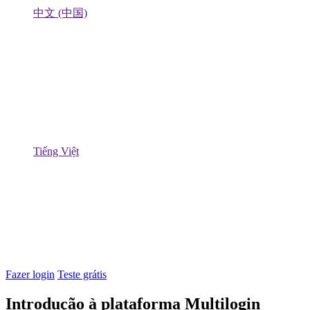
中文 (中国)
Tiếng Việt
Fazer login
Teste grátis
Introdução à plataforma Multilogin