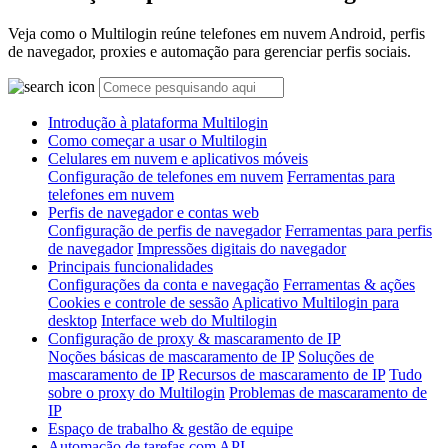
Veja como o Multilogin reúne telefones em nuvem Android, perfis
de navegador, proxies e automação para gerenciar perfis sociais.
Introdução à plataforma Multilogin
Como começar a usar o Multilogin
Celulares em nuvem e aplicativos móveis
Configuração de telefones em nuvem
Ferramentas para
telefones em nuvem
Perfis de navegador e contas web
Configuração de perfis de navegador
Ferramentas para perfis
de navegador
Impressões digitais do navegador
Principais funcionalidades
Configurações da conta e navegação
Ferramentas & ações
Cookies e controle de sessão
Aplicativo Multilogin para
desktop
Interface web do Multilogin
Configuração de proxy & mascaramento de IP
Noções básicas de mascaramento de IP
Soluções de
mascaramento de IP
Recursos de mascaramento de IP
Tudo
sobre o proxy do Multilogin
Problemas de mascaramento de
IP
Espaço de trabalho & gestão de equipe
Automação de tarefas com API