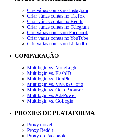
Crie várias contas no Instagram
Criar várias contas no TikTok
Criar várias contas no Reddit
Criar várias contas no Telegram
Crie várias contas no Facebook
Criar várias contas no YouTube
Crie várias contas no LinkedIn
COMPARAÇÃO
Multilogin vs. MoreLogin
Multilogin vs. FlashID
Multilogin vs. DuoPlus
Multilogin vs. VMOS Cloud
Multilogin vs. Octo Browser
Multilogin vs. AdsPower
Multilogin vs. GoLogin
PROXIES DE PLATAFORMA
Proxy móvel
Proxy Reddit
Proxy do Facebook