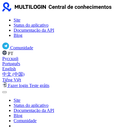
Site
Status do aplicativo
Documentação da API
Blog
Comunidade
PT
Русский
Português
English
中文 (中国)
Tiếng Việt
Fazer login
Teste grátis
Site
Status do aplicativo
Documentação da API
Blog
Comunidade