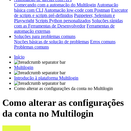
Começando com a automação do Multilogin
Automação
básica com CLI
Automação low-code com Postman
Executor
de scripts e scripts pré-definidos
Puppeteer, Selenium e
Playwright
Scripts Python personalizados
Soluções rápidas
com as Ferramentas de Desenvolvedor
Ferramentas de
automação externas
Soluções para problemas comuns
Noções básicas de solução de problemas
Erros comuns
Problemas comuns
Início
Multilogin
Introdução à plataforma Multilogin
Como alterar as configurações da conta no Multilogin
Como alterar as configurações
da conta no Multilogin