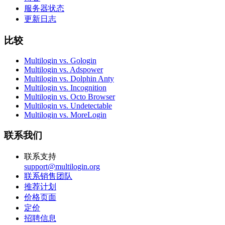
服务器状态
更新日志
比较
Multilogin vs. Gologin
Multilogin vs. Adspower
Multilogin vs. Dolphin Anty
Multilogin vs. Incognition
Multilogin vs. Octo Browser
Multilogin vs. Undetectable
Multilogin vs. MoreLogin
联系我们
联系支持
support@multilogin.org
联系销售团队
推荐计划
价格页面
定价
招聘信息