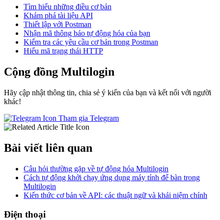
Tìm hiểu những điều cơ bản
Khám phá tài liệu API
Thiết lập với Postman
Nhận mã thông báo tự động hóa của bạn
Kiểm tra các yêu cầu cơ bản trong Postman
Hiểu mã trạng thái HTTP
Cộng đồng Multilogin
Hãy cập nhật thông tin, chia sẻ ý kiến của bạn và kết nối với người
khác!
Tham gia Telegram
Bài viết liên quan
Câu hỏi thường gặp về tự động hóa Multilogin
Cách tự động khởi chạy ứng dụng máy tính để bàn trong
Multilogin
Kiến thức cơ bản về API: các thuật ngữ và khái niệm chính
Điện thoại