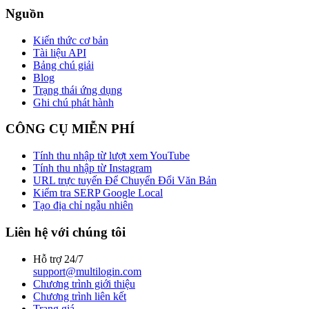
Nguồn
Kiến thức cơ bản
Tài liệu API
Bảng chú giải
Blog
Trạng thái ứng dụng
Ghi chú phát hành
CÔNG CỤ MIỄN PHÍ
Tính thu nhập từ lượt xem YouTube
Tính thu nhập từ Instagram
URL trực tuyến Để Chuyển Đổi Văn Bản
Kiểm tra SERP Google Local
Tạo địa chỉ ngẫu nhiên
Liên hệ với chúng tôi
Hỗ trợ 24/7
support@multilogin.com
Chương trình giới thiệu
Chương trình liên kết
Trang giá