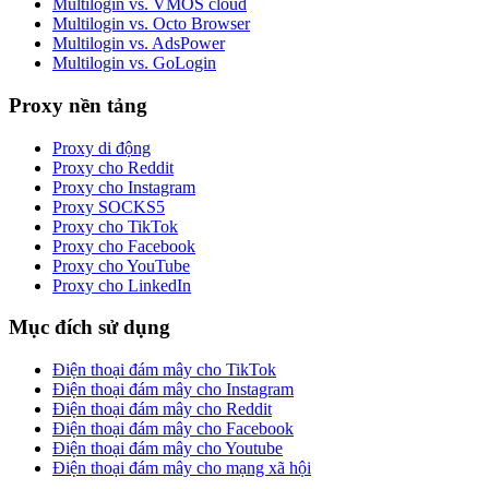
Multilogin vs. VMOS cloud
Multilogin vs. Octo Browser
Multilogin vs. AdsPower
Multilogin vs. GoLogin
Proxy nền tảng
Proxy di động
Proxy cho Reddit
Proxy cho Instagram
Proxy SOCKS5
Proxy cho TikTok
Proxy cho Facebook
Proxy cho YouTube
Proxy cho LinkedIn
Mục đích sử dụng
Điện thoại đám mây cho TikTok
Điện thoại đám mây cho Instagram
Điện thoại đám mây cho Reddit
Điện thoại đám mây cho Facebook
Điện thoại đám mây cho Youtube
Điện thoại đám mây cho mạng xã hội