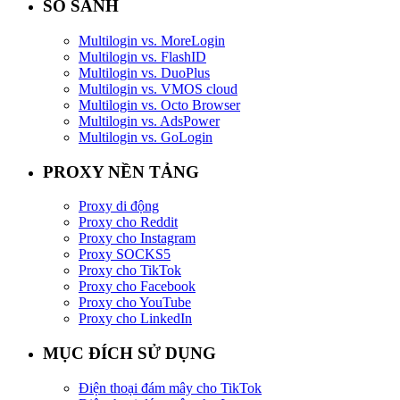
SO SÁNH
Multilogin vs. MoreLogin
Multilogin vs. FlashID
Multilogin vs. DuoPlus
Multilogin vs. VMOS cloud
Multilogin vs. Octo Browser
Multilogin vs. AdsPower
Multilogin vs. GoLogin
PROXY NỀN TẢNG
Proxy di động
Proxy cho Reddit
Proxy cho Instagram
Proxy SOCKS5
Proxy cho TikTok
Proxy cho Facebook
Proxy cho YouTube
Proxy cho LinkedIn
MỤC ĐÍCH SỬ DỤNG
Điện thoại đám mây cho TikTok