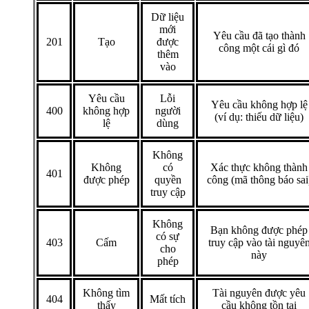
Dữ liệu
mới
Yêu cầu đã tạo thành
201
Tạo
được
công một cái gì đó
thêm
vào
Yêu cầu
Lỗi
Yêu cầu không hợp lệ
400
không hợp
người
(ví dụ: thiếu dữ liệu)
lệ
dùng
Không
Không
có
Xác thực không thành
401
được phép
quyền
công (mã thông báo sai
truy cập
Không
Bạn không được phép
có sự
403
Cấm
truy cập vào tài nguyê
cho
này
phép
Không tìm
Tài nguyên được yêu
404
Mất tích
thấy
cầu không tồn tại