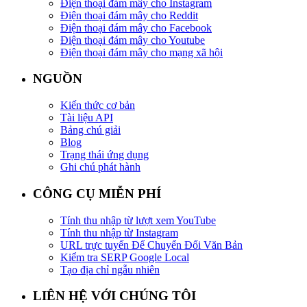
Điện thoại đám mây cho Instagram
Điện thoại đám mây cho Reddit
Điện thoại đám mây cho Facebook
Điện thoại đám mây cho Youtube
Điện thoại đám mây cho mạng xã hội
NGUỒN
Kiến thức cơ bản
Tài liệu API
Bảng chú giải
Blog
Trạng thái ứng dụng
Ghi chú phát hành
CÔNG CỤ MIỄN PHÍ
Tính thu nhập từ lượt xem YouTube
Tính thu nhập từ Instagram
URL trực tuyến Để Chuyển Đổi Văn Bản
Kiểm tra SERP Google Local
Tạo địa chỉ ngẫu nhiên
LIÊN HỆ VỚI CHÚNG TÔI