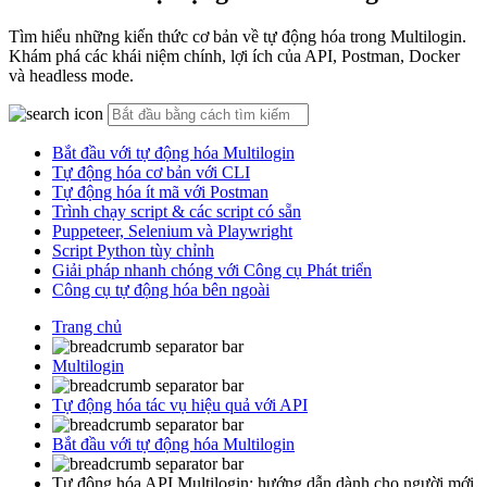
Tìm hiểu những kiến thức cơ bản về tự động hóa trong Multilogin.
Khám phá các khái niệm chính, lợi ích của API, Postman, Docker
và headless mode.
Bắt đầu với tự động hóa Multilogin
Tự động hóa cơ bản với CLI
Tự động hóa ít mã với Postman
Trình chạy script & các script có sẵn
Puppeteer, Selenium và Playwright
Script Python tùy chỉnh
Giải pháp nhanh chóng với Công cụ Phát triển
Công cụ tự động hóa bên ngoài
Trang chủ
Multilogin
Tự động hóa tác vụ hiệu quả với API
Bắt đầu với tự động hóa Multilogin
Tự động hóa API Multilogin: hướng dẫn dành cho người mới