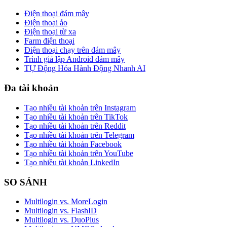
Điện thoại đám mây
Điện thoại ảo
Điện thoại từ xa
Farm điện thoại
Điện thoại chạy trên đám mây
Trình giả lập Android đám mây
TỰ Động Hóa Hành Động Nhanh AI
Đa tài khoản
Tạo nhiều tài khoản trên Instagram
Tạo nhiều tài khoản trên TikTok
Tạo nhiều tài khoản trên Reddit
Tạo nhiều tài khoản trên Telegram
Tạo nhiều tài khoản Facebook
Tạo nhiều tài khoản trên YouTube
Tạo nhiều tài khoản LinkedIn
SO SÁNH
Multilogin vs. MoreLogin
Multilogin vs. FlashID
Multilogin vs. DuoPlus