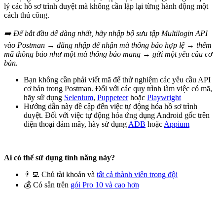
lý các
hồ sơ trình duyệt
mà không cần lặp lại từng hành động một
cách thủ công.
➡️ Để bắt đầu dễ dàng nhất, hãy nhập bộ sưu tập Multilogin
API
vào
Postman
→ đăng nhập để nhận mã thông báo hợp lệ → thêm
mã thông báo như một mã thông báo mang → gửi một yêu cầu cơ
bản.
Bạn không cần phải viết mã để thử nghiệm các yêu cầu
API
cơ bản trong
Postman
. Đối với các quy trình làm việc có mã,
hãy sử dụng
Selenium
,
Puppeteer
hoặc
Playwright
Hướng dẫn này đề cập đến việc tự động hóa
hồ sơ trình
duyệt
. Đối với việc tự động hóa ứng dụng Android gốc trên
điện thoại đám mây, hãy sử dụng
ADB
hoặc
Appium
Ai có thể sử dụng tính năng này?
👨‍💻 Chủ tài khoản và
tất cả thành viên trong đội
💰 Có sẵn trên
gói Pro 10 và cao hơn