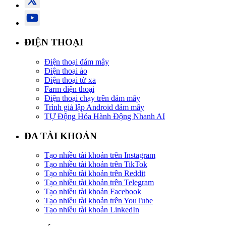
ĐIỆN THOẠI
Điện thoại đám mây
Điện thoại ảo
Điện thoại từ xa
Farm điện thoại
Điện thoại chạy trên đám mây
Trình giả lập Android đám mây
TỰ Động Hóa Hành Động Nhanh AI
ĐA TÀI KHOẢN
Tạo nhiều tài khoản trên Instagram
Tạo nhiều tài khoản trên TikTok
Tạo nhiều tài khoản trên Reddit
Tạo nhiều tài khoản trên Telegram
Tạo nhiều tài khoản Facebook
Tạo nhiều tài khoản trên YouTube
Tạo nhiều tài khoản LinkedIn