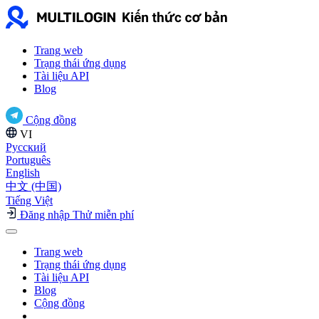
Trang web
Trạng thái ứng dụng
Tài liệu API
Blog
Cộng đồng
VI
Русский
Português
English
中文 (中国)
Tiếng Việt
Đăng nhập
Thử miễn phí
Trang web
Trạng thái ứng dụng
Tài liệu API
Blog
Cộng đồng