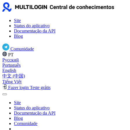
Site
Status do aplicativo
Documentação da API
Blog
Comunidade
PT
Русский
Português
English
中文 (中国)
Tiếng Việt
Fazer login
Teste grátis
Site
Status do aplicativo
Documentação da API
Blog
Comunidade