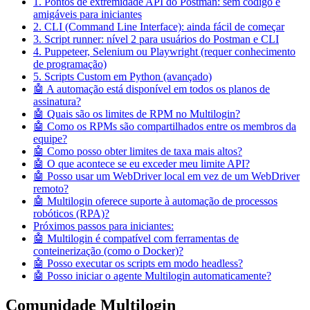
1. Pontos de extremidade API do Postman: sem código e
amigáveis para iniciantes
2. CLI (Command Line Interface): ainda fácil de começar
3. Script runner: nível 2 para usuários do Postman e CLI
4. Puppeteer, Selenium ou Playwright (requer conhecimento
de programação)
5. Scripts Custom em Python (avançado)
🤖 A automação está disponível em todos os planos de
assinatura?
🤖 Quais são os limites de RPM no Multilogin?
🤖 Como os RPMs são compartilhados entre os membros da
equipe?
🤖 Como posso obter limites de taxa mais altos?
🤖 O que acontece se eu exceder meu limite API?
🤖 Posso usar um WebDriver local em vez de um WebDriver
remoto?
🤖 Multilogin oferece suporte à automação de processos
robóticos (RPA)?
Próximos passos para iniciantes:
🤖 Multilogin é compatível com ferramentas de
conteinerização (como o Docker)?
🤖 Posso executar os scripts em modo headless?
🤖 Posso iniciar o agente Multilogin automaticamente?
Comunidade Multilogin