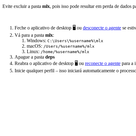
Evite excluir a pasta
mlx
, pois isso pode resultar em perda de dados pa
Feche o aplicativo de desktop 🖥️ ou
desconecte o agente
se esti
Vá para a pasta
mlx
:
Windows:
C:\Users\%username%\mlx
macOS:
/Users/%username%/mlx
Linux:
/home/%username%/mlx
Apague a pasta
deps
Reabra o aplicativo de desktop 🖥️ ou
reconecte o agente
para a i
Inicie qualquer perfil – isso iniciará automaticamente o proc