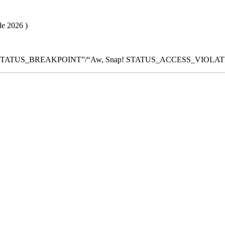
de 2026 )
w, Snap! STATUS_BREAKPOINT”/“Aw, Snap! STATUS_ACCESS_VIOLA