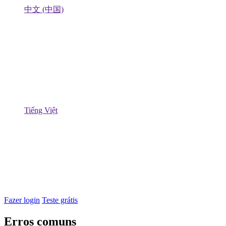
中文 (中国)
Tiếng Việt
Fazer login
Teste grátis
Erros comuns