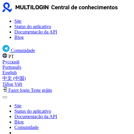
Site
Status do aplicativo
Documentação da API
Blog
Comunidade
PT
Русский
Português
English
中文 (中国)
Tiếng Việt
Fazer login
Teste grátis
Site
Status do aplicativo
Documentação da API
Blog
Comunidade