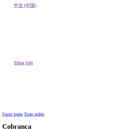
中文 (中国)
Tiếng Việt
Fazer login
Teste grátis
Cobrança