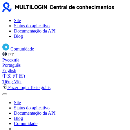
Site
Status do aplicativo
Documentação da API
Blog
Comunidade
PT
Русский
Português
English
中文 (中国)
Tiếng Việt
Fazer login
Teste grátis
Site
Status do aplicativo
Documentação da API
Blog
Comunidade