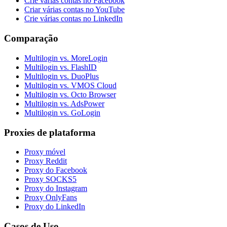
Crie várias contas no Facebook
Criar várias contas no YouTube
Crie várias contas no LinkedIn
Comparação
Multilogin vs. MoreLogin
Multilogin vs. FlashID
Multilogin vs. DuoPlus
Multilogin vs. VMOS Cloud
Multilogin vs. Octo Browser
Multilogin vs. AdsPower
Multilogin vs. GoLogin
Proxies de plataforma
Proxy móvel
Proxy Reddit
Proxy do Facebook
Proxy SOCKS5
Proxy do Instagram
Proxy OnlyFans
Proxy do LinkedIn
Casos de Uso