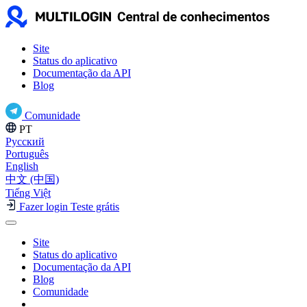
Site
Status do aplicativo
Documentação da API
Blog
Comunidade
PT
Русский
Português
English
中文 (中国)
Tiếng Việt
Fazer login
Teste grátis
Site
Status do aplicativo
Documentação da API
Blog
Comunidade