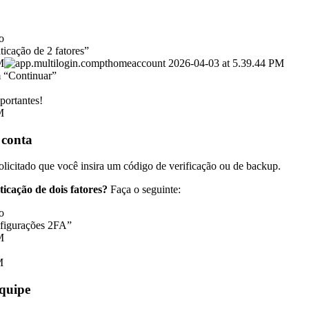
o
ticação de 2 fatores”
m “Continuar”
portantes!
 conta
solicitado que você insira um código de verificação ou de backup.
cação de dois fatores?
Faça o seguinte:
o
nfigurações 2FA”
quipe