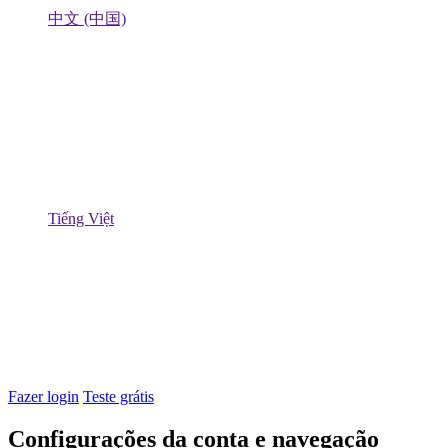
中文 (中国)
Tiếng Việt
Fazer login
Teste grátis
Configurações da conta e navegação