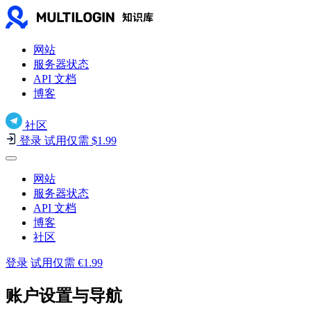
网站
服务器状态
API 文档
博客
社区
登录
试用仅需 $1.99
网站
服务器状态
API 文档
博客
社区
登录
试用仅需 €1.99
账户设置与导航