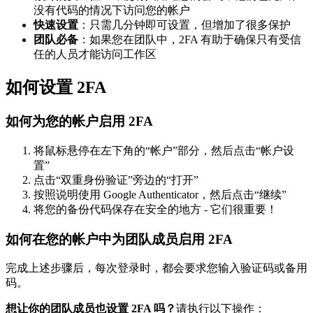
没有代码的情况下访问您的帐户
快速设置
：只需几分钟即可设置，但增加了很多保护
团队必备
：如果您在团队中，2FA 有助于确保只有受信
任的人员才能访问工作区
如何设置 2FA
如何为您的帐户启用 2FA
将鼠标悬停在左下角的“帐户”部分，然后点击“帐户设
置”
点击“双重身份验证”旁边的“打开”
按照说明使用 Google Authenticator，然后点击“继续”
将您的备份代码保存在安全的地方 - 它们很重要！
如何在您的帐户中为团队成员启用 2FA
完成上述步骤后，每次登录时，都会要求您输入验证码或备用
码。
想让你的团队成员也设置 2FA 吗？
请执行以下操作：