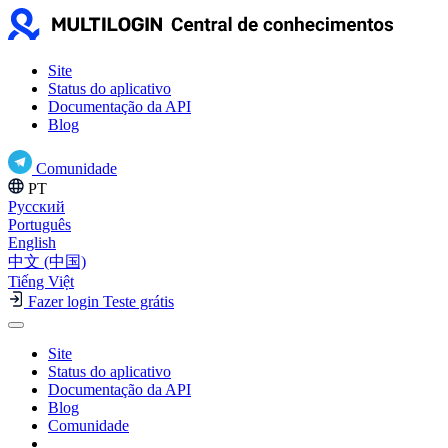
Site
Status do aplicativo
Documentação da API
Blog
Comunidade
PT
Русский
Português
English
中文 (中国)
Tiếng Việt
Fazer login
Teste grátis
Site
Status do aplicativo
Documentação da API
Blog
Comunidade